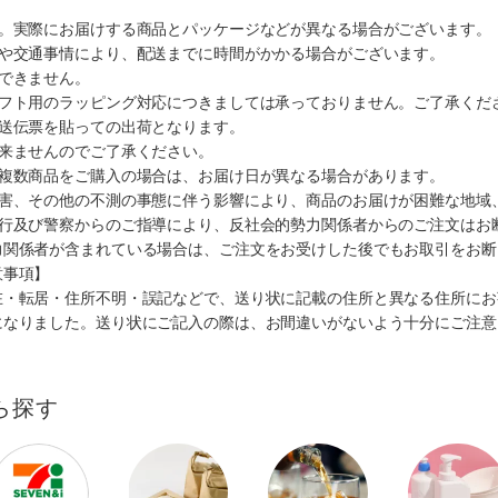
す。実際にお届けする商品とパッケージなどが異なる場合がございます。
順や交通事情により、配送までに時間がかかる場合がございます。
できません。
ギフト用のラッピング対応につきましては承っておりません。ご了承くだ
配送伝票を貼っての出荷となります。
出来ませんのでご了承ください。
も複数商品をご購入の場合は、お届け日が異なる場合があります。
災害、その他の不測の事態に伴う影響により、商品のお届けが困難な地域
施行及び警察からのご指導により、反社会的勢力関係者からのご注文はお
力関係者が含まれている場合は、ご注文をお受けした後でもお取引をお断
意事項】
在・転居・住所不明・誤記などで、送り状に記載の住所と異なる住所にお
になりました。送り状にご記入の際は、お間違いがないよう十分にご注意
ら探す