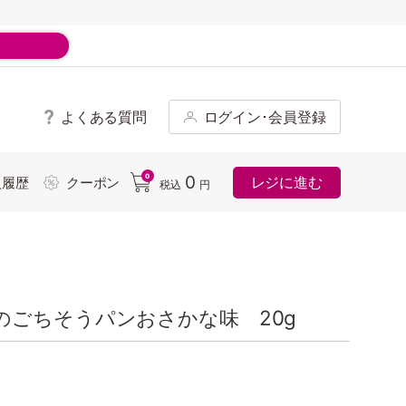
よくある質問
ログイン･会員登録
ド
0
0
レジに進む
入履歴
クーポン
税込
円
のごちそうパンおさかな味 20g