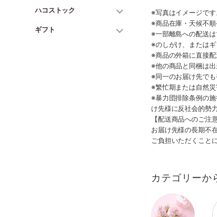
ハコストック
※写真はイメージで
※商品在庫・天候不
ギフト
※一部離島への配送は
※のしがけ、または
※商品の外箱に直接
※他の商品と同梱は
※同一のお届け先で
※繁忙期または自然
※暴力団排除条例の
け先様に反社会的勢
【配送商品へのご注
お届け先様の長期不
ご負担いただくこと
カテゴリーか