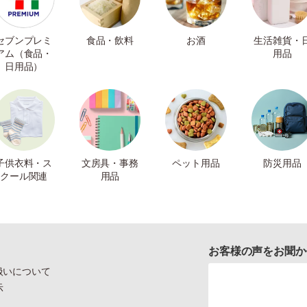
セブンプレミ
食品・飲料
お酒
生活雑貨・
アム（食品・
用品
日用品）
子供衣料・ス
文房具・事務
ペット用品
防災用品
クール関連
用品
お客様の声をお聞か
扱いについて
示