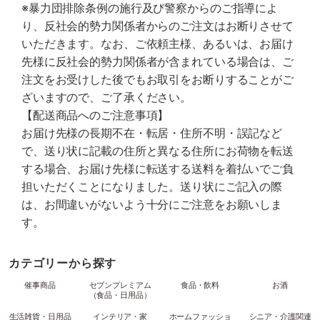
※暴力団排除条例の施行及び警察からのご指導によ
り、反社会的勢力関係者からのご注文はお断りさせて
いただきます。なお、ご依頼主様、あるいは、お届け
先様に反社会的勢力関係者が含まれている場合は、ご
注文をお受けした後でもお取引をお断りすることがご
ざいますので、ご了承ください。
【配送商品へのご注意事項】
お届け先様の長期不在・転居・住所不明・誤記など
で、送り状に記載の住所と異なる住所にお荷物を転送
する場合、お届け先様に転送する送料を着払いでご負
担いただくことになりました。送り状にご記入の際
は、お間違いがないよう十分にご注意をお願いしま
す。
カテゴリーから探す
催事商品
セブンプレミアム
食品・飲料
お酒
（食品・日用品）
生活雑貨・日用品
インテリア・家
ホームファッショ
シニア・介護関連