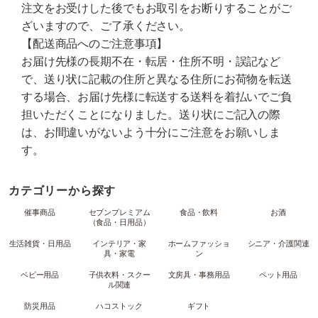
注文をお受けした後でもお取引をお断りすることがご
ざいますので、ご了承ください。
【配送商品へのご注意事項】
お届け先様の長期不在・転居・住所不明・誤記など
で、送り状に記載の住所と異なる住所にお荷物を転送
する場合、お届け先様に転送する送料を着払いでご負
担いただくことになりました。送り状にご記入の際
は、お間違いがないよう十分にご注意をお願いしま
す。
カテゴリーから探す
催事商品
セブンプレミアム
食品・飲料
お酒
（食品・日用品）
生活雑貨・日用品
インテリア・家
ホームファッショ
シニア・介護関連
具・家電
ン
ベビー用品
子供衣料・スクー
文房具・事務用品
ペット用品
ル関連
防災用品
ハコストック
ギフト