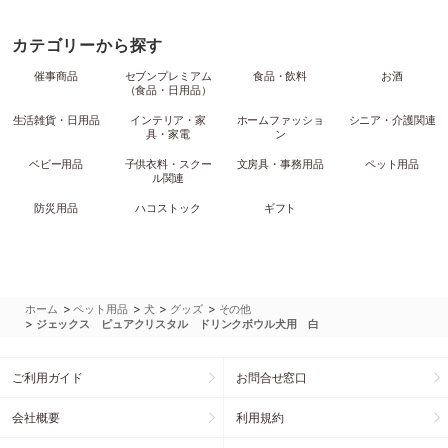
カテゴリーから探す
催事商品
セブンプレミアム
食品・飲料
お酒
（食品・日用品）
生活雑貨・日用品
インテリア・家
ホームファッショ
シニア・介護関連
具・家電
ン
ベビー用品
子供衣料・スクー
文房具・事務用品
ペット用品
ル関連
防災用品
ハコストック
ギフト
>
>
>
>
ホーム
ペット用品
犬
グッズ
その他
>
ジェックス ピュアクリスタル ドリンクボウル犬用 白
ご利用ガイド
お問合せ窓口
会社概要
利用規約