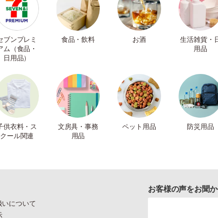
セブンプレミ
食品・飲料
お酒
生活雑貨・
アム（食品・
用品
日用品）
子供衣料・ス
文房具・事務
ペット用品
防災用品
クール関連
用品
お客様の声をお聞か
扱いについて
示