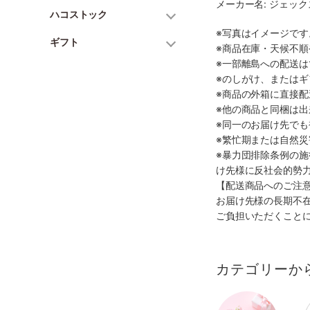
メーカー名: ジェッ
ハコストック
※写真はイメージで
ギフト
※商品在庫・天候不
※一部離島への配送は
※のしがけ、または
※商品の外箱に直接
※他の商品と同梱は
※同一のお届け先で
※繁忙期または自然
※暴力団排除条例の
け先様に反社会的勢
【配送商品へのご注
お届け先様の長期不
ご負担いただくこと
カテゴリーか