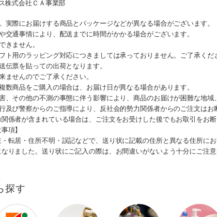
クス株式会社ＣＡ事業部
す。実際にお届けする商品とパッケージなどが異なる場合がございます。
順や交通事情により、配送までに時間がかかる場合がございます。
できません。
ギフト用のラッピング対応につきましては承っておりません。ご了承くだ
配送伝票を貼っての出荷となります。
出来ませんのでご了承ください。
も複数商品をご購入の場合は、お届け日が異なる場合があります。
災害、その他の不測の事態に伴う影響により、商品のお届けが困難な地域
施行及び警察からのご指導により、反社会的勢力関係者からのご注文はお
力関係者が含まれている場合は、ご注文をお受けした後でもお取引をお断
意事項】
在・転居・住所不明・誤記などで、送り状に記載の住所と異なる住所にお
になりました。送り状にご記入の際は、お間違いがないよう十分にご注意
ら探す