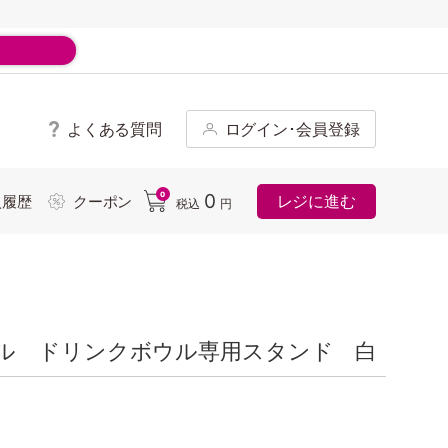
よくある質問
ログイン･会員登録
ド
0
0
レジに進む
入履歴
クーポン
税込
円
ル ドリンクボウル専用スタンド 白