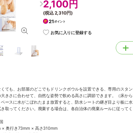
2,100円
(税込
2,310円
)
21
ポイント
お気に入りに登録する
なくても、お部屋のどこでもドリンクボウルを設置できる、専用のスタン
の大きさに合わせて、自然な姿勢で飲める高さに調節できます。（床から
。ベースに水がこぼれたまま放置すると、防水シートの継ぎ目より板に水
拭き取ってください。廃棄する場合は、各自治体の廃棄ルールに従ってく
国
 × 奥行き73mm × 高さ310mm