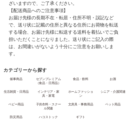
ざいますので、ご了承ください。
【配送商品へのご注意事項】
お届け先様の長期不在・転居・住所不明・誤記など
で、送り状に記載の住所と異なる住所にお荷物を転送
する場合、お届け先様に転送する送料を着払いでご負
担いただくことになりました。送り状にご記入の際
は、お間違いがないよう十分にご注意をお願いしま
す。
カテゴリーから探す
催事商品
セブンプレミアム
食品・飲料
お酒
（食品・日用品）
生活雑貨・日用品
インテリア・家
ホームファッショ
シニア・介護関連
具・家電
ン
ベビー用品
子供衣料・スクー
文房具・事務用品
ペット用品
ル関連
防災用品
ハコストック
ギフト