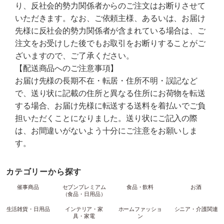
り、反社会的勢力関係者からのご注文はお断りさせて
いただきます。なお、ご依頼主様、あるいは、お届け
先様に反社会的勢力関係者が含まれている場合は、ご
注文をお受けした後でもお取引をお断りすることがご
ざいますので、ご了承ください。
【配送商品へのご注意事項】
お届け先様の長期不在・転居・住所不明・誤記など
で、送り状に記載の住所と異なる住所にお荷物を転送
する場合、お届け先様に転送する送料を着払いでご負
担いただくことになりました。送り状にご記入の際
は、お間違いがないよう十分にご注意をお願いしま
す。
カテゴリーから探す
催事商品
セブンプレミアム
食品・飲料
お酒
（食品・日用品）
生活雑貨・日用品
インテリア・家
ホームファッショ
シニア・介護関連
具・家電
ン