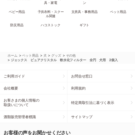
具・家電
ン
ベビー用品
子供衣料・スクー
文房具・事務用品
ペット用品
ル関連
防災用品
ハコストック
ギフト
>
>
>
>
ホーム
ペット用品
犬
グッズ
その他
>
ジェックス ピュアクリスタル 軟水化フィルター 全円 犬用 2個入
ご利用ガイド
お問合せ窓口
会社概要
利用規約
お客さまの個人情報の
特定商取引法に基づく表示
取扱いについて
酒類販売管理者標識
サイトマップ
お客様の声をお聞かせください