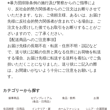
※暴力団排除条例の施行及び警察からのご指導によ
り、反社会的勢力関係者からのご注文はお断りさせて
いただきます。なお、ご依頼主様、あるいは、お届け
先様に反社会的勢力関係者が含まれている場合は、ご
注文をお受けした後でもお取引をお断りすることがご
ざいますので、ご了承ください。
【配送商品へのご注意事項】
お届け先様の長期不在・転居・住所不明・誤記など
で、送り状に記載の住所と異なる住所にお荷物を転送
する場合、お届け先様に転送する送料を着払いでご負
担いただくことになりました。送り状にご記入の際
は、お間違いがないよう十分にご注意をお願いしま
す。
カテゴリーから探す
催事商品
セブンプレミアム
食品・飲料
お酒
（食品・日用品）
生活雑貨・日用品
インテリア・家
ホームファッショ
シニア・介護関連