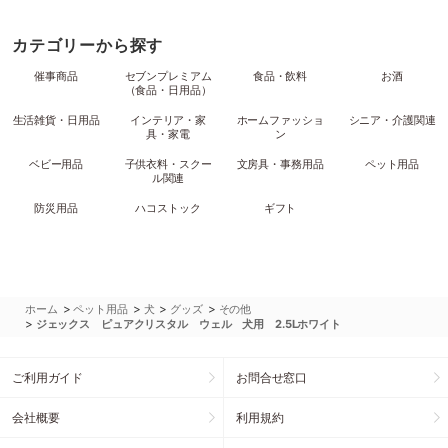
カテゴリーから探す
催事商品
セブンプレミアム
食品・飲料
お酒
（食品・日用品）
生活雑貨・日用品
インテリア・家
ホームファッショ
シニア・介護関連
具・家電
ン
ベビー用品
子供衣料・スクー
文房具・事務用品
ペット用品
ル関連
防災用品
ハコストック
ギフト
>
>
>
>
ホーム
ペット用品
犬
グッズ
その他
>
ジェックス ピュアクリスタル ウェル 犬用 2.5Lホワイト
ご利用ガイド
お問合せ窓口
会社概要
利用規約