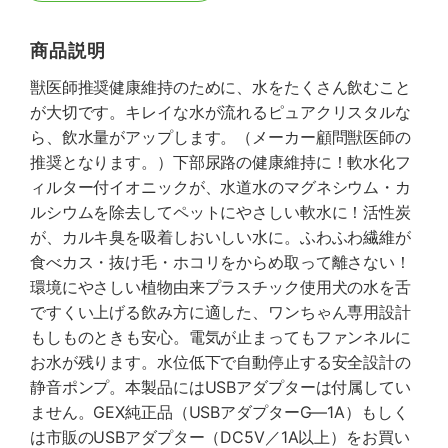
商品説明
獣医師推奨健康維持のために、水をたくさん飲むこと
が大切です。キレイな水が流れるピュアクリスタルな
ら、飲水量がアップします。（メーカー顧問獣医師の
推奨となります。）下部尿路の健康維持に！軟水化フ
ィルター付イオニックが、水道水のマグネシウム・カ
ルシウムを除去してペットにやさしい軟水に！活性炭
が、カルキ臭を吸着しおいしい水に。ふわふわ繊維が
食べカス・抜け毛・ホコリをからめ取って離さない！
環境にやさしい植物由来プラスチック使用犬の水を舌
ですくい上げる飲み方に適した、ワンちゃん専用設計
もしものときも安心。電気が止まってもファンネルに
お水が残ります。水位低下で自動停止する安全設計の
静音ポンプ。本製品にはUSBアダプターは付属してい
ません。GEX純正品（USBアダプターG―1A）もしく
は市販のUSBアダプター（DC5V／1A以上）をお買い