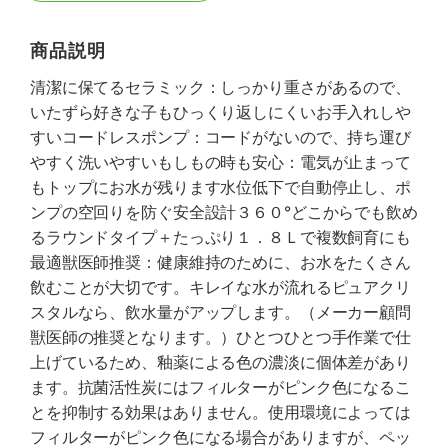
商品説明
清潔に保てるセラミック：しっかり重さがあるので、
いたずら好きな子もひっくり返しにくいお手入れしや
すいコードレスポンプ：コードがないので、持ち運び
やすく洗いやすいもしもの時も安心：電気が止まって
もトップにお水が残ります水位低下で自動停止し、ポ
ンプの空回りを防ぐ安全設計３６０°どこからでも飲め
るラウンドタイプ＋たっぷり１．８Ｌで複数飼育にも
最適獣医師推奨：健康維持のために、お水をたくさん
飲むことが大切です。キレイな水が流れるピュアクリ
スタルなら、飲水量がアップします。（メーカー顧問
獣医師の推奨となります。）ひとつひとつ手作業で仕
上げているため、釉薬による色の濃淡に個体差があり
ます。抗菌活性炭にはフィルターがピンク色になるこ
とを抑制する効果はありません。使用環境によっては
フィルターがピンク色になる場合がありますが、ペッ