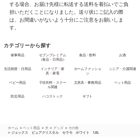
する場合、お届け先様に転送する送料を着払いでご負
担いただくことになりました。送り状にご記入の際
は、お間違いがないよう十分にご注意をお願いしま
す。
カテゴリーから探す
催事商品
セブンプレミアム
食品・飲料
お酒
（食品・日用品）
生活雑貨・日用品
インテリア・家
ホームファッショ
シニア・介護関連
具・家電
ン
ベビー用品
子供衣料・スクー
文房具・事務用品
ペット用品
ル関連
防災用品
ハコストック
ギフト
>
>
>
>
ホーム
ペット用品
犬
グッズ
その他
>
ジェックス ピュアクリスタル セラモ ホワイト 1.8L