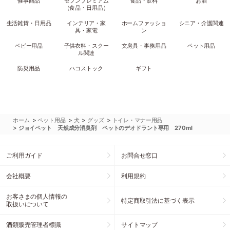
催事商品
セブンプレミアム
食品・飲料
お酒
（食品・日用品）
生活雑貨・日用品
インテリア・家
ホームファッショ
シニア・介護関連
具・家電
ン
ベビー用品
子供衣料・スクー
文房具・事務用品
ペット用品
ル関連
防災用品
ハコストック
ギフト
>
>
>
>
ホーム
ペット用品
犬
グッズ
トイレ・マナー用品
>
ジョイペット 天然成分消臭剤 ペットのデオドラント専用 270ml
ご利用ガイド
お問合せ窓口
会社概要
利用規約
お客さまの個人情報の
特定商取引法に基づく表示
取扱いについて
酒類販売管理者標識
サイトマップ