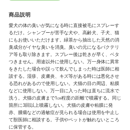
商品説明
愛犬の体の臭いが気になる時に直接被毛にスプレーす
るだけ。シャンプーが苦手な犬や、高齢犬、子犬、猫
にもお使いいただけます。緑茶から抽出した天然の消
臭成分がイヤな臭いを消臭。臭いの元になるバクテリ
ア等も取り除きます。スプレー後は乾きが早く、ベタ
つきません。用途以外に使用しない。万一身体に異常
をきたした場合や誤って飲んでしまった時は医師に相
談する。湿疹、皮膚炎、キズ等がある時には悪化させ
る恐れがあるので使用しない。犬猫の目の周辺、粘膜
などに使用しない。万一目に入った時は直ちに流水で
洗う。犬猫の皮膚まで1㎝程度の距離で噴霧する。同じ
箇所に3回以上噴霧しない。犬猫の皮膚や粘膜に発
赤、腫瘍などの過敏症が見られる場合は使用を中止し
て獣医師に相談する。子供やペットが触れないところ
に保管する。