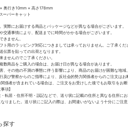
× 奥行き10mm × 高さ178mm
社スーパーキャット
す。実際にお届けする商品とパッケージなどが異なる場合がございます。
順や交通事情により、配送までに時間がかかる場合がございます。
できません。
ギフト用のラッピング対応につきましては承っておりません。ご了承くだ
配送伝票を貼っての出荷となります。
出来ませんのでご了承ください。
も複数商品をご購入の場合は、お届け日が異なる場合があります。
災害、その他の不測の事態に伴う影響により、商品のお届けが困難な地域
施行及び警察からのご指導により、反社会的勢力関係者からのご注文はお
力関係者が含まれている場合は、ご注文をお受けした後でもお取引をお断
意事項】
在・転居・住所不明・誤記などで、送り状に記載の住所と異なる住所にお
になりました。送り状にご記入の際は、お間違いがないよう十分にご注意
ら探す