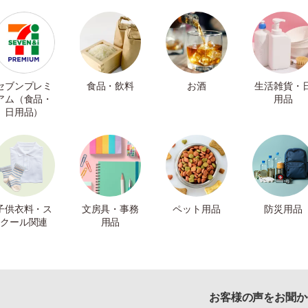
セブンプレミ
食品・飲料
お酒
生活雑貨・
アム（食品・
用品
日用品）
子供衣料・ス
文房具・事務
ペット用品
防災用品
クール関連
用品
お客様の声をお聞か