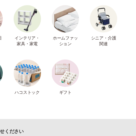
日
インテリア・
ホームファッ
シニア・介護
家具・家電
ション
関連
ハコストック
ギフト
せください