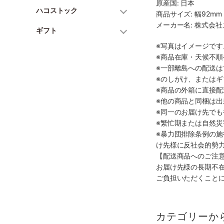
原産国: 日本
ハコストック
商品サイズ: 幅92mm 
メーカー名: 株式会
ギフト
※写真はイメージで
※商品在庫・天候不
※一部離島への配送は
※のしがけ、または
※商品の外箱に直接
※他の商品と同梱は
※同一のお届け先で
※繁忙期または自然
※暴力団排除条例の
け先様に反社会的勢
【配送商品へのご注
お届け先様の長期不
ご負担いただくこと
カテゴリーか