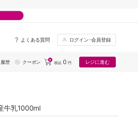
よくある質問
ログイン･会員登録
ド
0
0
レジに進む
入履歴
クーポン
税込
円
乳1000ml