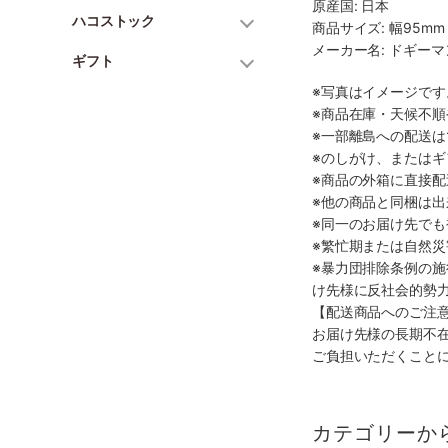
原産国: 日本
ハコストック
商品サイズ: 幅95mm 
メーカー名: ドギー
ギフト
※写真はイメージで
※商品在庫・天候不
※一部離島への配送は
※のしがけ、または
※商品の外箱に直接
※他の商品と同梱は
※同一のお届け先で
※繁忙期または自然
※暴力団排除条例の
け先様に反社会的勢
【配送商品へのご注
お届け先様の長期不
ご負担いただくこと
カテゴリーか