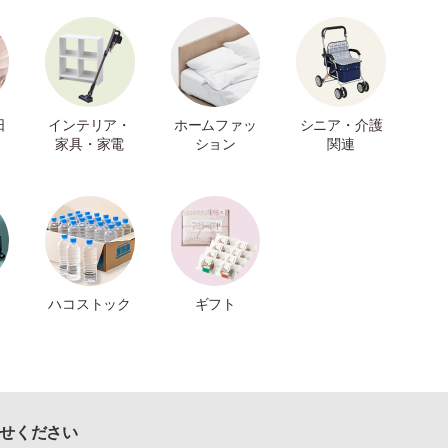
日
インテリア・
ホームファッ
シニア・介護
家具・家電
ション
関連
ハコストック
ギフト
せください