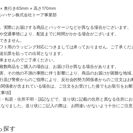
× 奥行き65mm × 高さ170mm
マンハヤシ株式会社トーア事業部
す。実際にお届けする商品とパッケージなどが異なる場合がございます。
順や交通事情により、配送までに時間がかかる場合がございます。
できません。
ギフト用のラッピング対応につきましては承っておりません。ご了承くだ
配送伝票を貼っての出荷となります。
出来ませんのでご了承ください。
も複数商品をご購入の場合は、お届け日が異なる場合があります。
災害、その他の不測の事態に伴う影響により、商品のお届けが困難な地域
施行及び警察からのご指導により、反社会的勢力関係者からのご注文はお
力関係者が含まれている場合は、ご注文をお受けした後でもお取引をお断
意事項】
在・転居・住所不明・誤記などで、送り状に記載の住所と異なる住所にお
になりました。送り状にご記入の際は、お間違いがないよう十分にご注意
ら探す