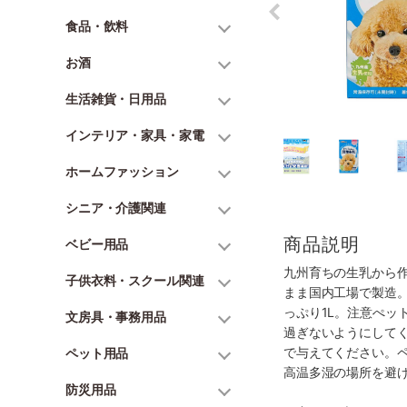
食品・飲料
お酒
生活雑貨・日用品
インテリア・家具・家電
ホームファッション
シニア・介護関連
商品説明
ベビー用品
九州育ちの生乳から
子供衣料・スクール関連
まま国内工場で製造
っぷり1L。注意ぺ
文房具・事務用品
過ぎないようにして
で与えてください。
ペット用品
高温多湿の場所を避
防災用品