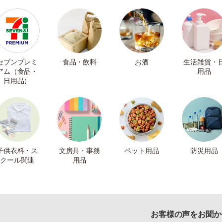
セブンプレミ
食品・飲料
お酒
生活雑貨・
アム（食品・
用品
日用品）
子供衣料・ス
文房具・事務
ペット用品
防災用品
クール関連
用品
お客様の声をお聞か