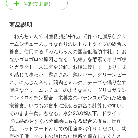
宅配でお届け
商品説明
「わんちゃんの国産低脂肪牛乳」で作った濃厚なクリ
ームシチューのような香りのレトルトタイプの総合栄
養食。使用する「わんちゃんの国産低脂肪牛乳」はお
なかゴロゴロの原因となる「乳糖」を酵素でオリゴ糖
とガラクトースに完全分解。お腹に優しく、より甘味
を感じる味わい。鶏ささみ、鶏レバー、グリーンピー
ス、にんじん入り。鶏肉とミルク、チーズが織りなす
濃厚なクリームシチューのような香り。グリコサミン
コンドロイチン配合。栄養素のバランスが取れた総合
栄養食。いつもの食事に混ぜる割合も計算しやすい。
そのまま主食にもなる。水分93.0%以下。ドライフー
ドに絡めやすく水分補給にもなる総合栄養食。国産
品。ペットフードとしての用途をお守りください。幼
児や子供、ペットの触れない場所で保存してくださ