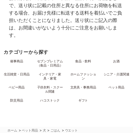
で、送り状に記載の住所と異なる住所にお荷物を転送
する場合、お届け先様に転送する送料を着払いでご負
担いただくことになりました。送り状にご記入の際
は、お間違いがないよう十分にご注意をお願いしま
す。
カテゴリーから探す
催事商品
セブンプレミアム
食品・飲料
お酒
（食品・日用品）
生活雑貨・日用品
インテリア・家
ホームファッショ
シニア・介護関連
具・家電
ン
ベビー用品
子供衣料・スクー
文房具・事務用品
ペット用品
ル関連
防災用品
ハコストック
ギフト
>
>
>
>
ホーム
ペット用品
犬
ごはん
ウエット