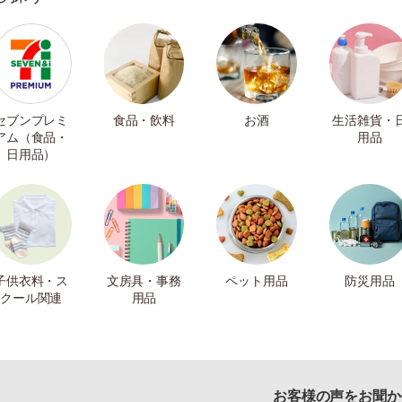
セブンプレミ
食品・飲料
お酒
生活雑貨・
アム（食品・
用品
日用品）
子供衣料・ス
文房具・事務
ペット用品
防災用品
クール関連
用品
お客様の声をお聞か