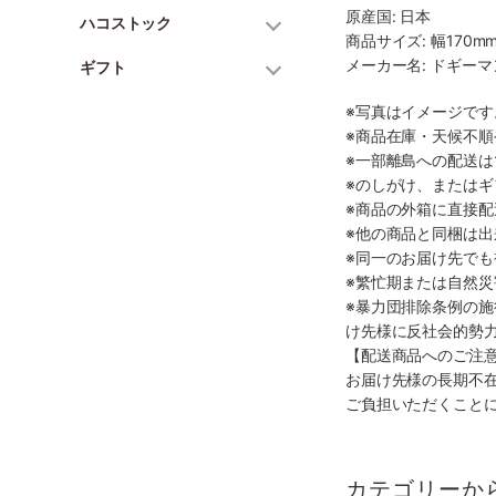
原産国: 日本
ハコストック
商品サイズ: 幅170mm
メーカー名: ドギー
ギフト
※写真はイメージで
※商品在庫・天候不
※一部離島への配送は
※のしがけ、または
※商品の外箱に直接
※他の商品と同梱は
※同一のお届け先で
※繁忙期または自然
※暴力団排除条例の
け先様に反社会的勢
【配送商品へのご注
お届け先様の長期不
ご負担いただくこと
カテゴリーか