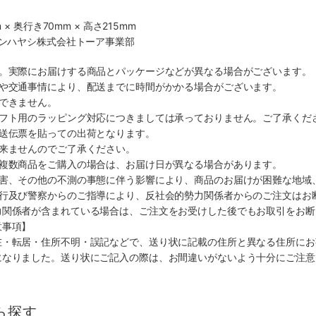
 × 奥行き70mm × 高さ215mm
マンハヤシ株式会社トーア事業部
す。実際にお届けする商品とパッケージなどが異なる場合がございます。
順や交通事情により、配送までに時間がかかる場合がございます。
できません。
ギフト用のラッピング対応につきましては承っておりません。ご了承くだ
配送伝票を貼っての出荷となります。
出来ませんのでご了承ください。
も複数商品をご購入の場合は、お届け日が異なる場合があります。
災害、その他の不測の事態に伴う影響により、商品のお届けが困難な地域
施行及び警察からのご指導により、反社会的勢力関係者からのご注文はお
力関係者が含まれている場合は、ご注文をお受けした後でもお取引をお断
意事項】
在・転居・住所不明・誤記などで、送り状に記載の住所と異なる住所にお
になりました。送り状にご記入の際は、お間違いがないよう十分にご注意
ら探す