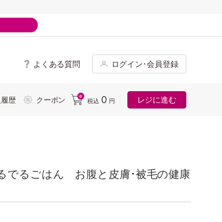
よくある質問
ログイン･会員登録
ド
0
0
レジに進む
入履歴
クーポン
税込
円
るでるごはん お腹と皮膚･被毛の健康