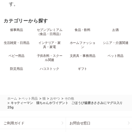
す。
カテゴリーから探す
催事商品
セブンプレミアム
食品・飲料
お酒
（食品・日用品）
生活雑貨・日用品
インテリア・家
ホームファッショ
シニア・介護関連
具・家電
ン
ベビー用品
子供衣料・スクー
文房具・事務用品
ペット用品
ル関連
防災用品
ハコストック
ギフト
>
>
>
>
ホーム
ペット用品
猫
おやつ
その他
>
キャティーマン 猫ちゃんホワイデント ごほうび歯磨きささみにマグロ入り
25g
ご利用ガイド
お問合せ窓口