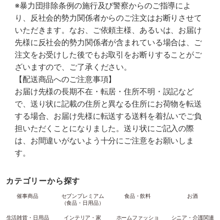
※暴力団排除条例の施行及び警察からのご指導によ
り、反社会的勢力関係者からのご注文はお断りさせて
いただきます。なお、ご依頼主様、あるいは、お届け
先様に反社会的勢力関係者が含まれている場合は、ご
注文をお受けした後でもお取引をお断りすることがご
ざいますので、ご了承ください。
【配送商品へのご注意事項】
お届け先様の長期不在・転居・住所不明・誤記など
で、送り状に記載の住所と異なる住所にお荷物を転送
する場合、お届け先様に転送する送料を着払いでご負
担いただくことになりました。送り状にご記入の際
は、お間違いがないよう十分にご注意をお願いしま
す。
カテゴリーから探す
催事商品
セブンプレミアム
食品・飲料
お酒
（食品・日用品）
生活雑貨・日用品
インテリア・家
ホームファッショ
シニア・介護関連