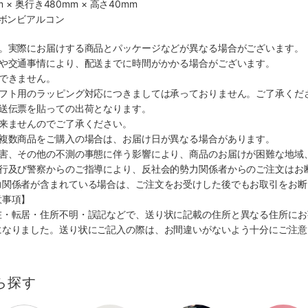
 × 奥行き480mm × 高さ40mm
社ボンビアルコン
す。実際にお届けする商品とパッケージなどが異なる場合がございます。
順や交通事情により、配送までに時間がかかる場合がございます。
できません。
ギフト用のラッピング対応につきましては承っておりません。ご了承くだ
配送伝票を貼っての出荷となります。
出来ませんのでご了承ください。
も複数商品をご購入の場合は、お届け日が異なる場合があります。
災害、その他の不測の事態に伴う影響により、商品のお届けが困難な地域
施行及び警察からのご指導により、反社会的勢力関係者からのご注文はお
力関係者が含まれている場合は、ご注文をお受けした後でもお取引をお断
意事項】
在・転居・住所不明・誤記などで、送り状に記載の住所と異なる住所にお
になりました。送り状にご記入の際は、お間違いがないよう十分にご注意
ら探す