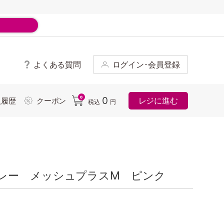
よくある質問
ログイン･会員登録
ド
0
0
レジに進む
入履歴
クーポン
税込
円
レー メッシュプラスM ピンク