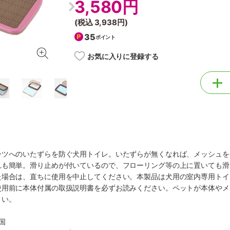
3,580円
(税込
3,938円
)
35
ポイント
お気に入りに登録する
ーツへのいたずらを防ぐ犬用トイレ。いたずらが無くなれば、メッシュを
れも簡単。滑り止めが付いているので、フローリング等の上に置いても滑
た場合は、直ちに使用を中止してください。本製品は犬用の室内専用トイ
使用前に本体付属の取扱説明書を必ずお読みください。ペットが本体やメ
さい。
国