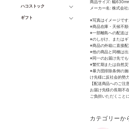
商品サイズ: 幅630mm
ハコストック
メーカー名: 株式会
ギフト
※写真はイメージで
※商品在庫・天候不
※一部離島への配送は
※のしがけ、または
※商品の外箱に直接
※他の商品と同梱は
※同一のお届け先で
※繁忙期または自然
※暴力団排除条例の
け先様に反社会的勢
【配送商品へのご注
お届け先様の長期不
ご負担いただくこと
カテゴリーか