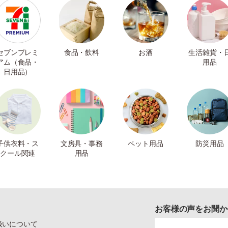
セブンプレミ
食品・飲料
お酒
生活雑貨・
アム（食品・
用品
日用品）
子供衣料・ス
文房具・事務
ペット用品
防災用品
クール関連
用品
お客様の声をお聞か
扱いについて