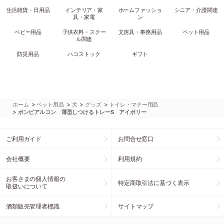
生活雑貨・日用品
インテリア・家
ホームファッショ
シニア・介護関連
具・家電
ン
ベビー用品
子供衣料・スクー
文房具・事務用品
ペット用品
ル関連
防災用品
ハコストック
ギフト
>
>
>
>
ホーム
ペット用品
犬
グッズ
トイレ・マナー用品
>
ボンビアルコン 薄型しつけるトレーS アイボリー
ご利用ガイド
お問合せ窓口
会社概要
利用規約
お客さまの個人情報の
特定商取引法に基づく表示
取扱いについて
酒類販売管理者標識
サイトマップ