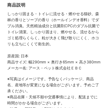
商品説明
しっかり固まる・トイレに流せる・燃やせる猫砂。森
林の香りとソープの香り（ホールインデオ香料）でダ
ブル消臭。天然精油成分と抗菌剤CPCのダブル抗菌で
トイレ清潔。しっかり固まり、燃やせる、流せるから
ゴミ処理らくらく。粒が大きく飛び散りにくく、ホコ
リも立ちにくくて衛生的。
原産国: 日本
商品サイズ: 幅290mm × 奥行き65mm × 高さ380mm
メーカー名: アース・ペット株式会社ＥＢＣ
※写真はイメージです。予告なくパッケージ、商品
名、産地等が変更になる場合がございます。予めご了
承ください。
※商品在庫・天候不順や交通事情により、配送までに
時間がかかる場合がございます。