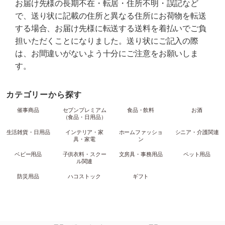
お届け先様の長期不在・転居・住所不明・誤記など
で、送り状に記載の住所と異なる住所にお荷物を転送
する場合、お届け先様に転送する送料を着払いでご負
担いただくことになりました。送り状にご記入の際
は、お間違いがないよう十分にご注意をお願いしま
す。
カテゴリーから探す
催事商品
セブンプレミアム
食品・飲料
お酒
（食品・日用品）
生活雑貨・日用品
インテリア・家
ホームファッショ
シニア・介護関連
具・家電
ン
ベビー用品
子供衣料・スクー
文房具・事務用品
ペット用品
ル関連
防災用品
ハコストック
ギフト