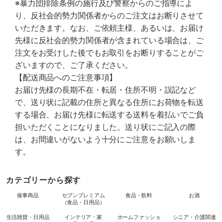
※暴力団排除条例の施行及び警察からのご指導によ
り、反社会的勢力関係者からのご注文はお断りさせて
いただきます。なお、ご依頼主様、あるいは、お届け
先様に反社会的勢力関係者が含まれている場合は、ご
注文をお受けした後でもお取引をお断りすることがご
ざいますので、ご了承ください。
【配送商品へのご注意事項】
お届け先様の長期不在・転居・住所不明・誤記など
で、送り状に記載の住所と異なる住所にお荷物を転送
する場合、お届け先様に転送する送料を着払いでご負
担いただくことになりました。送り状にご記入の際
は、お間違いがないよう十分にご注意をお願いしま
す。
カテゴリーから探す
催事商品
セブンプレミアム
食品・飲料
お酒
（食品・日用品）
生活雑貨・日用品
インテリア・家
ホームファッショ
シニア・介護関連