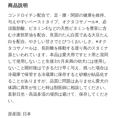
商品説明
コンドロイチン配合で、足・腰・関節の健康を維持。
与えやすいペーストタイプ。オクタコサノール※、必
須脂肪酸、ビタミンEなどの天然ビタミンを豊富に含
む小麦胚芽油を配合。良質のたん白質である大豆たん
白を配合。やさしい甘さでとびつくおいしさ。※オク
タコサノールは、長距離を移動する渡り鳥のスタミナ
源といわれています。本品は愛犬用ですヒト用と混同
して使用しないこと生後3カ月未満の幼犬には使用し
ないこと開封後はできるだけ早く与え、残った場合は
冷蔵庫で保管する冷蔵庫に保存すると砂糖が結晶化す
ることがありますが、品質に問題はありません愛犬の
体調に異常が生じた時は獣医師に相談してください。
直射日光・高温多湿の場所は避けて、保存してくださ
い。
原産国: 日本