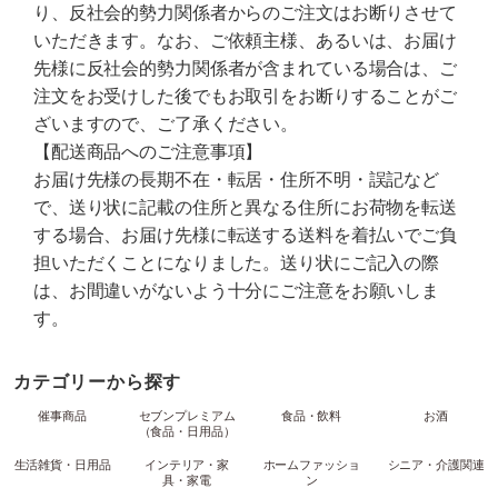
り、反社会的勢力関係者からのご注文はお断りさせて
いただきます。なお、ご依頼主様、あるいは、お届け
先様に反社会的勢力関係者が含まれている場合は、ご
注文をお受けした後でもお取引をお断りすることがご
ざいますので、ご了承ください。
【配送商品へのご注意事項】
お届け先様の長期不在・転居・住所不明・誤記など
で、送り状に記載の住所と異なる住所にお荷物を転送
する場合、お届け先様に転送する送料を着払いでご負
担いただくことになりました。送り状にご記入の際
は、お間違いがないよう十分にご注意をお願いしま
す。
カテゴリーから探す
催事商品
セブンプレミアム
食品・飲料
お酒
（食品・日用品）
生活雑貨・日用品
インテリア・家
ホームファッショ
シニア・介護関連
具・家電
ン