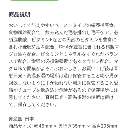
商品説明
おいしくて与えやすいペーストタイプの栄養補完食。
食物繊維配合で、飲み込んだ毛を排出し毛玉ケア。必
須脂肪酸、ビタミンEなどの天然のビタミンを豊富に
含む小麦胚芽油を配合。DHAが豊富に含まれる精製マ
グロ油を配合。ビタミンとミネラルをすぐれたバラン
スで配合。愛猫の必須栄養素であるタウリン配合。マ
グロ味で愛猫がよろこぶおいしさ。お買い上げ後は直
射日光・高温多湿の場所は避け保管すること幼小児が
誤飲しないように手が触れない場所に保管すること愛
猫がチューブを飲み込む危険があるので保存場所に注
意してください。直射日光・高温多湿の場所は避け
て、保存してください。
原産国: 日本
商品サイズ: 幅45mm × 奥行き35mm × 高さ205mm