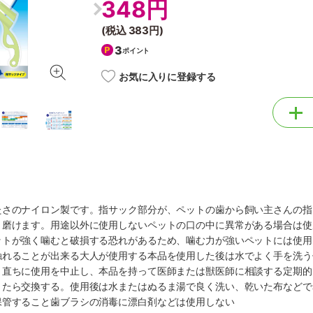
348円
(税込
383円
)
3
ポイント
お気に入りに登録する
たさのナイロン製です。指サック部分が、ペットの歯から飼い主さんの指
り磨けます。用途以外に使用しないペットの口の中に異常がある場合は使
ットが強く噛むと破損する恐れがあるため、噛む力が強いペットには使用
触れることが出来る大人が使用する本品を使用した後は水でよく手を洗う
、直ちに使用を中止し、本品を持って医師または獣医師に相談する定期的
きたら交換する。使用後は水またはぬるま湯で良く洗い、乾いた布などで
保管すること歯ブラシの消毒に漂白剤などは使用しない