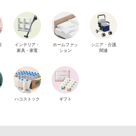
日
インテリア・
ホームファッ
シニア・介護
家具・家電
ション
関連
ハコストック
ギフト