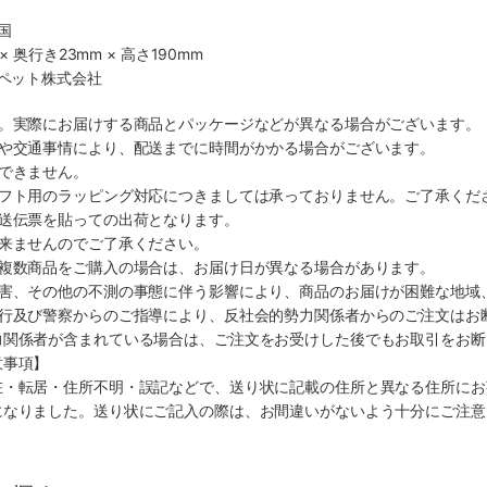
国
× 奥行き23mm × 高さ190mm
・ペット株式会社
す。実際にお届けする商品とパッケージなどが異なる場合がございます。
順や交通事情により、配送までに時間がかかる場合がございます。
できません。
ギフト用のラッピング対応につきましては承っておりません。ご了承くだ
配送伝票を貼っての出荷となります。
出来ませんのでご了承ください。
も複数商品をご購入の場合は、お届け日が異なる場合があります。
災害、その他の不測の事態に伴う影響により、商品のお届けが困難な地域
施行及び警察からのご指導により、反社会的勢力関係者からのご注文はお
力関係者が含まれている場合は、ご注文をお受けした後でもお取引をお断
意事項】
在・転居・住所不明・誤記などで、送り状に記載の住所と異なる住所にお
になりました。送り状にご記入の際は、お間違いがないよう十分にご注意