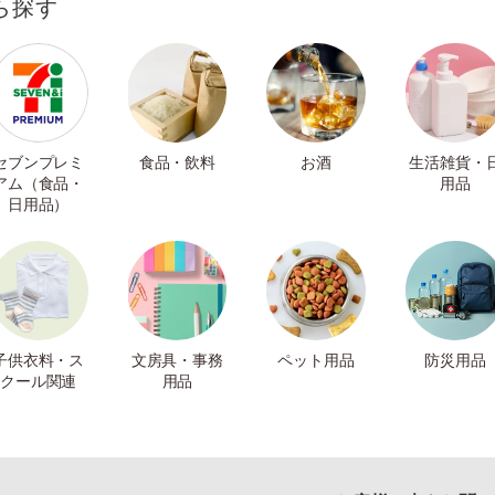
ら探す
セブンプレミ
食品・飲料
お酒
生活雑貨・
アム（食品・
用品
日用品）
子供衣料・ス
文房具・事務
ペット用品
防災用品
クール関連
用品