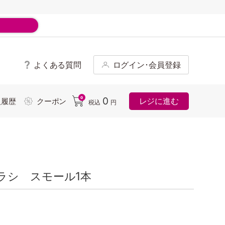
よくある質問
ログイン･会員登録
ド
0
0
レジに進む
入履歴
クーポン
税込
円
ラシ スモール1本