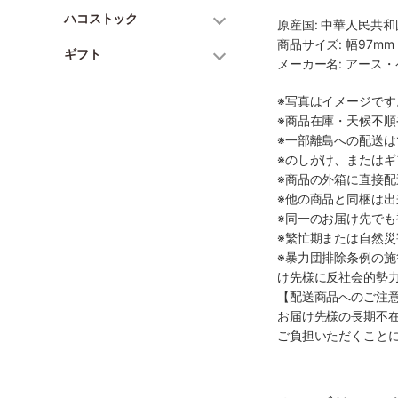
ハコストック
原産国: 中華人民共和
商品サイズ: 幅97mm 
ギフト
メーカー名: アース
※写真はイメージで
※商品在庫・天候不
※一部離島への配送は
※のしがけ、または
※商品の外箱に直接
※他の商品と同梱は
※同一のお届け先で
※繁忙期または自然
※暴力団排除条例の
け先様に反社会的勢
【配送商品へのご注
お届け先様の長期不
ご負担いただくこと