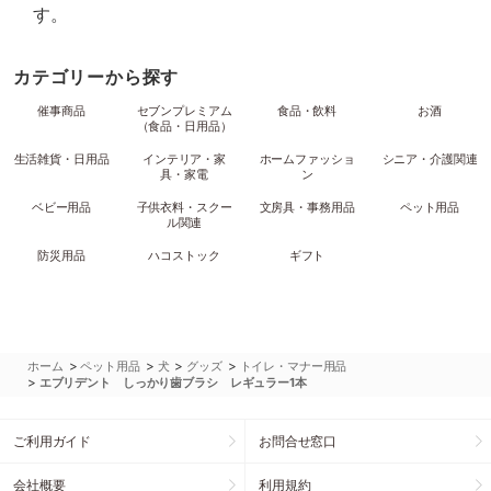
す。
カテゴリーから探す
催事商品
セブンプレミアム
食品・飲料
お酒
（食品・日用品）
生活雑貨・日用品
インテリア・家
ホームファッショ
シニア・介護関連
具・家電
ン
ベビー用品
子供衣料・スクー
文房具・事務用品
ペット用品
ル関連
防災用品
ハコストック
ギフト
>
>
>
>
ホーム
ペット用品
犬
グッズ
トイレ・マナー用品
>
エブリデント しっかり歯ブラシ レギュラー1本
ご利用ガイド
お問合せ窓口
会社概要
利用規約