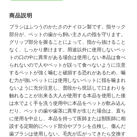
商品説明
ブラシはふつうのかたさのナイロン製です。指サック
部分が、ペットの歯から飼い主さんの指を守ります。
グリップ部分を握ることによって、指から抜けること
なく、しっかり磨けます。用途以外に使用しないペッ
トの口の中に異常がある場合は使用しない本品は食べ
られないので人やペットが誤って食べないように注意
するペットが強く噛むと破損する恐れがあるため、噛
む力が強いペットには使用しないペットに指を噛まれ
ないように充分注意し、普段から世話して口まわりを
触れることが出来る大人が使用する本品を使用した後
は水でよく手を洗う使用中に本品をペットが飲み込ん
だり、ペットの歯や歯茎に異常が生じた場合は、直ち
に使用を中止し、本品を持って医師または獣医師に相
談する定期的にヘッド部分やブラシを点検し、傷んだ
歯ブラシは使用しない。毛先が広がってきたら交換す