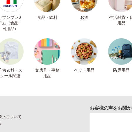
セブンプレミ
食品・飲料
お酒
生活雑貨・
アム（食品・
用品
日用品）
子供衣料・ス
文房具・事務
ペット用品
防災用品
クール関連
用品
お客様の声をお聞か
扱いについて
示