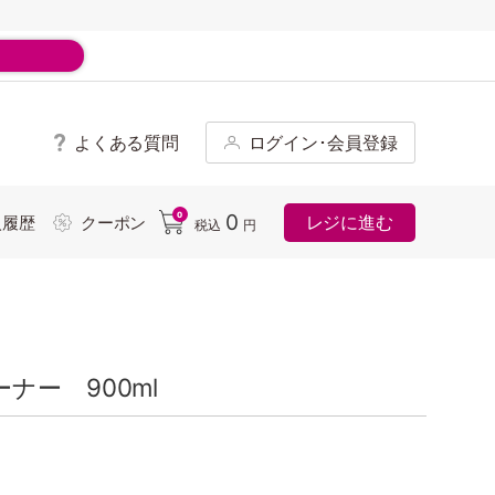
よくある質問
ログイン･会員登録
ド
0
0
レジに進む
入履歴
クーポン
税込
円
ナー 900ml