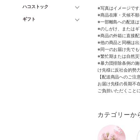
ハコストック
※写真はイメージで
※商品在庫・天候不
ギフト
※一部離島への配送は
※のしがけ、または
※商品の外箱に直接
※他の商品と同梱は
※同一のお届け先で
※繁忙期または自然
※暴力団排除条例の
け先様に反社会的勢
【配送商品へのご注
お届け先様の長期不
ご負担いただくこと
カテゴリーか