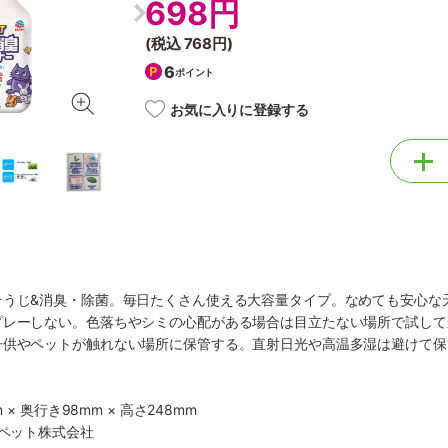
698円
(税込
768円
)
6
ポイント
お気に入りに登録する
そうじ&消臭・除菌。毎日たくさん使える大容量タイプ。なめても安心な
レーしない。色落ちやシミの心配がある場合は目立たない場所で試してか
子供やペットが触れない場所に保管する。直射日光や高温多湿は避けて保
 × 奥行き98mm × 高さ248mm
・ペット株式会社