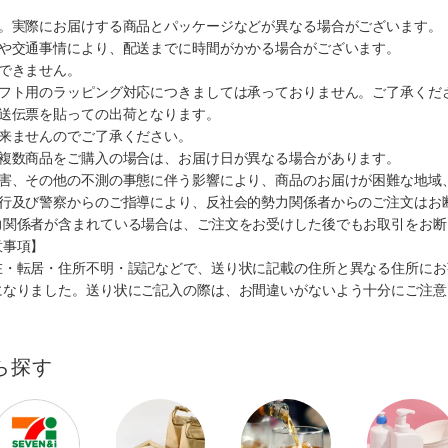
す。実際にお届けする商品とパッケージなどが異なる場合がございます。
順や交通事情により、配送までに時間がかかる場合がございます。
できません。
ギフト用のラッピング対応につきましては承っておりません。ご了承くだ
配送伝票を貼っての出荷となります。
出来ませんのでご了承ください。
も複数商品をご購入の場合は、お届け日が異なる場合があります。
災害、その他の不測の事態に伴う影響により、商品のお届けが困難な地域
施行及び警察からのご指導により、反社会的勢力関係者からのご注文はお
力関係者が含まれている場合は、ご注文をお受けした後でもお取引をお断
意事項】
在・転居・住所不明・誤記などで、送り状に記載の住所と異なる住所にお
になりました。送り状にご記入の際は、お間違いがないよう十分にご注意
ら探す