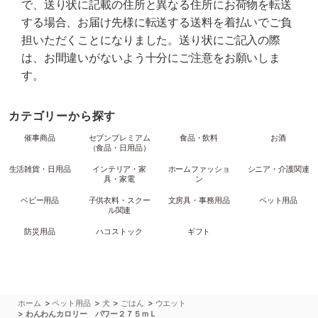
で、送り状に記載の住所と異なる住所にお荷物を転送
する場合、お届け先様に転送する送料を着払いでご負
担いただくことになりました。送り状にご記入の際
は、お間違いがないよう十分にご注意をお願いしま
す。
カテゴリーから探す
催事商品
セブンプレミアム
食品・飲料
お酒
（食品・日用品）
生活雑貨・日用品
インテリア・家
ホームファッショ
シニア・介護関連
具・家電
ン
ベビー用品
子供衣料・スクー
文房具・事務用品
ペット用品
ル関連
防災用品
ハコストック
ギフト
>
>
>
>
ホーム
ペット用品
犬
ごはん
ウエット
>
わんわんカロリー パワー２７５ｍＬ