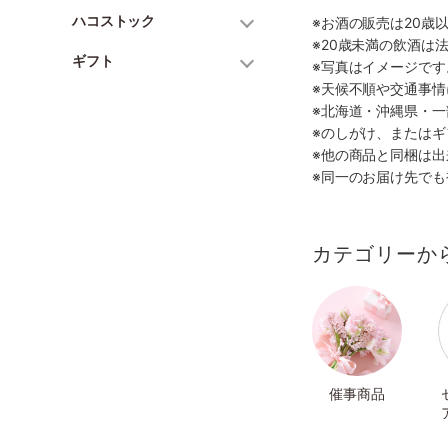
ハコストック
※お酒の販売は20歳
※20歳未満の飲酒は
ギフト
※写真はイメージで
※天候不順や交通事
※北海道・沖縄県・
※のしがけ、または
※他の商品と同梱は
※同一のお届け先で
カテゴリーか
催事商品