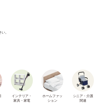
さい。
日
インテリア・
ホームファッ
シニア・介護
家具・家電
ション
関連