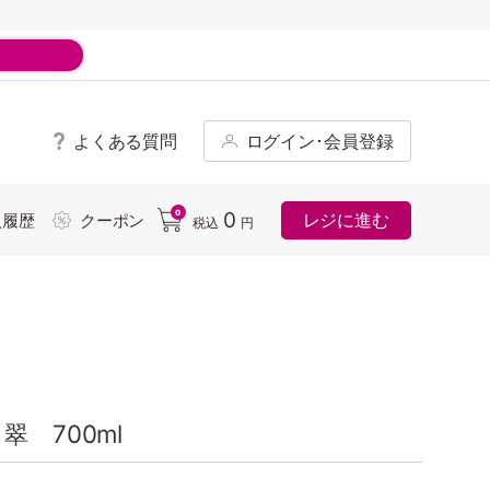
よくある質問
ログイン･会員登録
ド
0
0
レジに進む
入履歴
クーポン
税込
円
 700ml