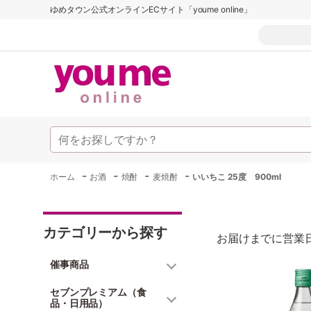
ゆめタウン公式オンラインECサイト「youme online」
-
-
-
-
ホーム
お酒
焼酎
麦焼酎
いいちこ 25度 900ml
カテゴリーから探す
お届けまでに営業日
催事商品
セブンプレミアム（食
品・日用品）