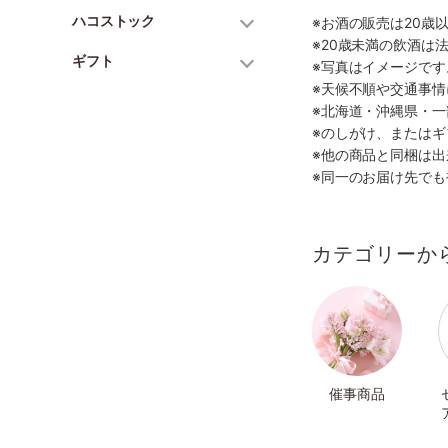
ハコストック
※お酒の販売は20歳
※20歳未満の飲酒は
ギフト
※写真はイメージで
※天候不順や交通事
※北海道・沖縄県・
※のしがけ、または
※他の商品と同梱は
※同一のお届け先で
カテゴリーか
催事商品