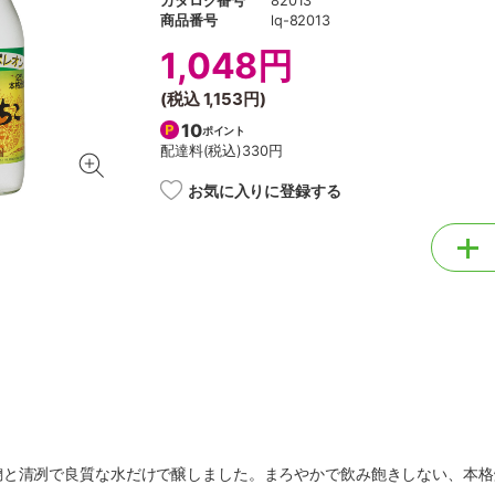
カタログ番号
82013
商品番号
lq-82013
1,048円
(税込
1,153円
)
10
ポイント
配達料(税込)
330円
お気に入りに登録する
麹と清冽で良質な水だけで醸しました。まろやかで飲み飽きしない、本格