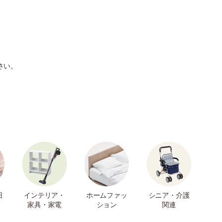
さい。
日
インテリア・
ホームファッ
シニア・介護
家具・家電
ション
関連