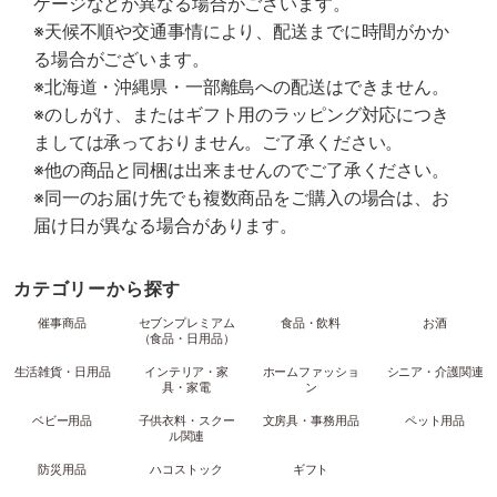
ケージなどが異なる場合がございます。
※天候不順や交通事情により、配送までに時間がかか
る場合がございます。
※北海道・沖縄県・一部離島への配送はできません。
※のしがけ、またはギフト用のラッピング対応につき
ましては承っておりません。ご了承ください。
※他の商品と同梱は出来ませんのでご了承ください。
※同一のお届け先でも複数商品をご購入の場合は、お
届け日が異なる場合があります。
カテゴリーから探す
催事商品
セブンプレミアム
食品・飲料
お酒
（食品・日用品）
生活雑貨・日用品
インテリア・家
ホームファッショ
シニア・介護関連
具・家電
ン
ベビー用品
子供衣料・スクー
文房具・事務用品
ペット用品
ル関連
防災用品
ハコストック
ギフト