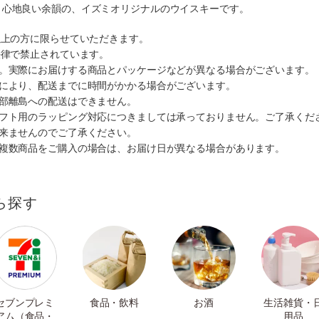
と心地良い余韻の、イズミオリジナルのウイスキーです。
以上の方に限らせていただきます。
法律で禁止されています。
す。実際にお届けする商品とパッケージなどが異なる場合がございます。
情により、配送までに時間がかかる場合がございます。
一部離島への配送はできません。
ギフト用のラッピング対応につきましては承っておりません。ご了承くだ
出来ませんのでご了承ください。
も複数商品をご購入の場合は、お届け日が異なる場合があります。
ら探す
セブンプレミ
食品・飲料
お酒
生活雑貨・
アム（食品・
用品