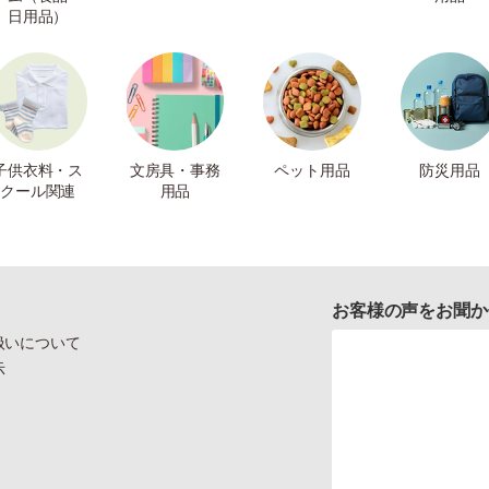
日用品）
子供衣料・ス
文房具・事務
ペット用品
防災用品
クール関連
用品
お客様の声をお聞か
扱いについて
示