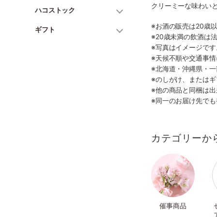
クリーミーな味わい
ハコストック
※お酒の販売は20歳
ギフト
※20歳未満の飲酒は
※写真はイメージで
※天候不順や交通事
※北海道・沖縄県・
※のしがけ、または
※他の商品と同梱は
※同一のお届け先で
カテゴリーか
催事商品