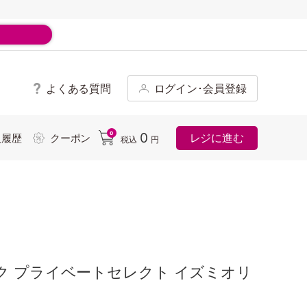
よくある質問
ログイン･会員登録
ド
0
0
レジに進む
入履歴
クーポン
税込
円
ク プライベートセレクト イズミオリ