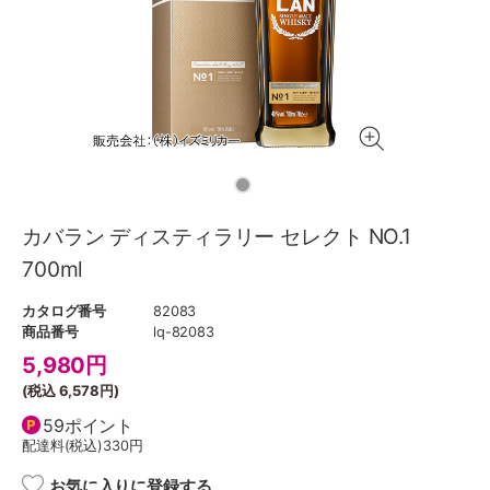
カバラン ディスティラリー セレクト NO.1
700ml
カタログ番号
82083
商品番号
lq-82083
5,980
円
(税込
6,578円
)
59ポイント
配達料(税込)
330円
お気に入りに登録する