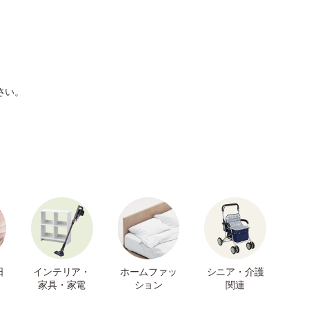
さい。
日
インテリア・
ホームファッ
シニア・介護
家具・家電
ション
関連