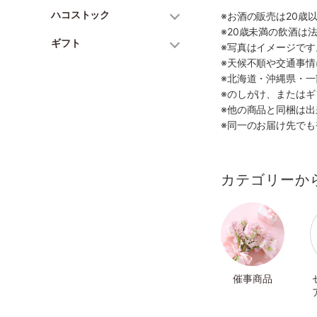
ハコストック
※お酒の販売は20歳
※20歳未満の飲酒は
ギフト
※写真はイメージで
※天候不順や交通事
※北海道・沖縄県・
※のしがけ、または
※他の商品と同梱は
※同一のお届け先で
カテゴリーか
催事商品