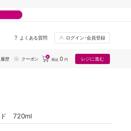
よくある質問
ログイン･会員登録
ド
0
0
レジに進む
入履歴
クーポン
税込
円
 720ml