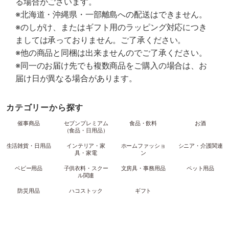
る場合がございます。
※北海道・沖縄県・一部離島への配送はできません。
※のしがけ、またはギフト用のラッピング対応につき
ましては承っておりません。ご了承ください。
※他の商品と同梱は出来ませんのでご了承ください。
※同一のお届け先でも複数商品をご購入の場合は、お
届け日が異なる場合があります。
カテゴリーから探す
催事商品
セブンプレミアム
食品・飲料
お酒
（食品・日用品）
生活雑貨・日用品
インテリア・家
ホームファッショ
シニア・介護関連
具・家電
ン
ベビー用品
子供衣料・スクー
文房具・事務用品
ペット用品
ル関連
防災用品
ハコストック
ギフト