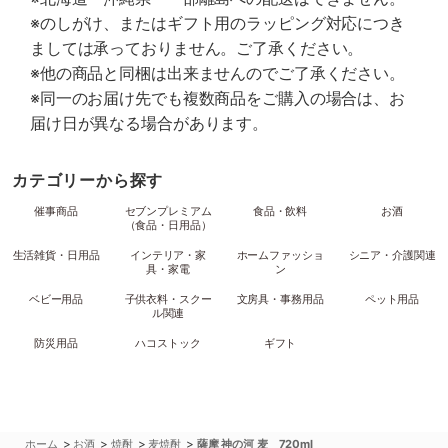
※のしがけ、またはギフト用のラッピング対応につき
ましては承っておりません。ご了承ください。
※他の商品と同梱は出来ませんのでご了承ください。
※同一のお届け先でも複数商品をご購入の場合は、お
届け日が異なる場合があります。
カテゴリーから探す
催事商品
セブンプレミアム
食品・飲料
お酒
（食品・日用品）
生活雑貨・日用品
インテリア・家
ホームファッショ
シニア・介護関連
具・家電
ン
ベビー用品
子供衣料・スクー
文房具・事務用品
ペット用品
ル関連
防災用品
ハコストック
ギフト
>
>
>
>
ホーム
お酒
焼酎
麦焼酎
薩摩 神の河 麦 720ml