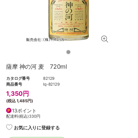
薩摩 神の河 麦 720ml
カタログ番号
82129
商品番号
lq-82129
1,350
円
(税込
1,485円
)
13ポイント
配達料(税込)
330円
お気に入りに登録する