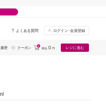
よくある質問
ログイン･会員登録
ド
0
0
レジに進む
入履歴
クーポン
税込
円
l