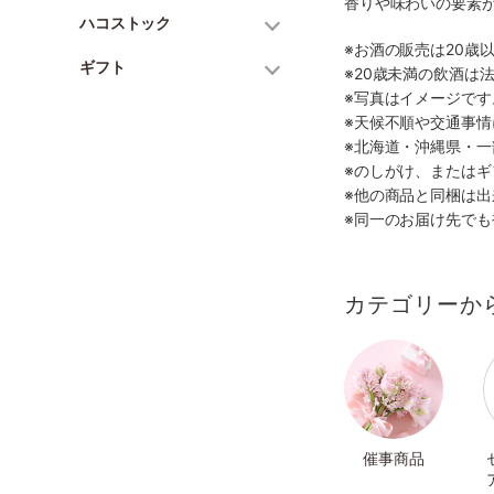
香りや味わいの要素
ハコストック
※お酒の販売は20歳
ギフト
※20歳未満の飲酒は
※写真はイメージで
※天候不順や交通事
※北海道・沖縄県・
※のしがけ、または
※他の商品と同梱は
※同一のお届け先で
カテゴリーか
催事商品