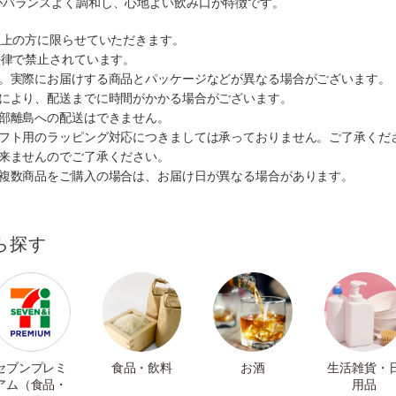
がバランスよく調和し、心地よい飲み口が特徴です。
以上の方に限らせていただきます。
法律で禁止されています。
す。実際にお届けする商品とパッケージなどが異なる場合がございます。
情により、配送までに時間がかかる場合がございます。
一部離島への配送はできません。
ギフト用のラッピング対応につきましては承っておりません。ご了承くだ
出来ませんのでご了承ください。
も複数商品をご購入の場合は、お届け日が異なる場合があります。
ら探す
セブンプレミ
食品・飲料
お酒
生活雑貨・
アム（食品・
用品