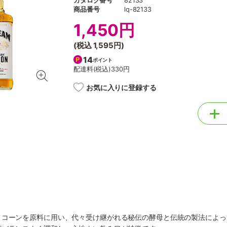
カタログ番号
82133
商品番号
lq-82133
1,450円
(税込
1,595円
)
14
ポイント
配達料(税込)
330円
お気に入りに登録する
トコーンを原料に用い、代々受け継がれる秘伝の酵母と伝統の製法によっ