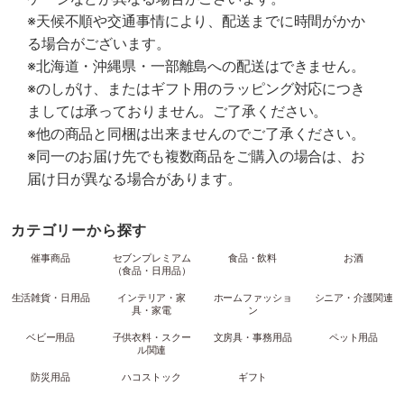
※天候不順や交通事情により、配送までに時間がかか
る場合がございます。
※北海道・沖縄県・一部離島への配送はできません。
※のしがけ、またはギフト用のラッピング対応につき
ましては承っておりません。ご了承ください。
※他の商品と同梱は出来ませんのでご了承ください。
※同一のお届け先でも複数商品をご購入の場合は、お
届け日が異なる場合があります。
カテゴリーから探す
催事商品
セブンプレミアム
食品・飲料
お酒
（食品・日用品）
生活雑貨・日用品
インテリア・家
ホームファッショ
シニア・介護関連
具・家電
ン
ベビー用品
子供衣料・スクー
文房具・事務用品
ペット用品
ル関連
防災用品
ハコストック
ギフト