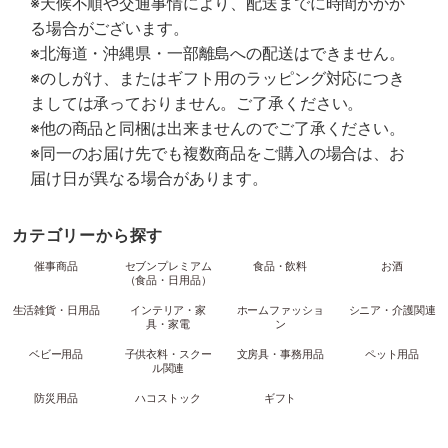
※天候不順や交通事情により、配送までに時間がかか
る場合がございます。
※北海道・沖縄県・一部離島への配送はできません。
※のしがけ、またはギフト用のラッピング対応につき
ましては承っておりません。ご了承ください。
※他の商品と同梱は出来ませんのでご了承ください。
※同一のお届け先でも複数商品をご購入の場合は、お
届け日が異なる場合があります。
カテゴリーから探す
催事商品
セブンプレミアム
食品・飲料
お酒
（食品・日用品）
生活雑貨・日用品
インテリア・家
ホームファッショ
シニア・介護関連
具・家電
ン
ベビー用品
子供衣料・スクー
文房具・事務用品
ペット用品
ル関連
防災用品
ハコストック
ギフト