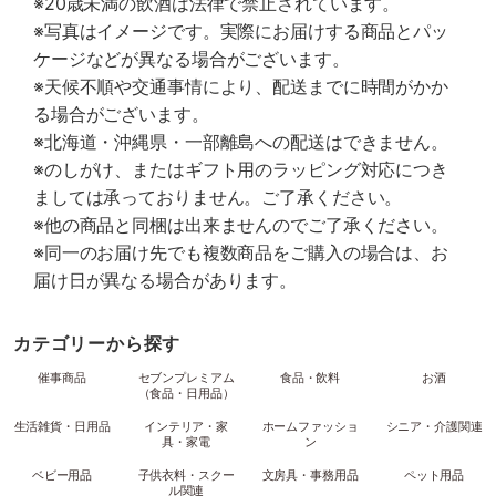
※20歳未満の飲酒は法律で禁止されています。
※写真はイメージです。実際にお届けする商品とパッ
ケージなどが異なる場合がございます。
※天候不順や交通事情により、配送までに時間がかか
る場合がございます。
※北海道・沖縄県・一部離島への配送はできません。
※のしがけ、またはギフト用のラッピング対応につき
ましては承っておりません。ご了承ください。
※他の商品と同梱は出来ませんのでご了承ください。
※同一のお届け先でも複数商品をご購入の場合は、お
届け日が異なる場合があります。
カテゴリーから探す
催事商品
セブンプレミアム
食品・飲料
お酒
（食品・日用品）
生活雑貨・日用品
インテリア・家
ホームファッショ
シニア・介護関連
具・家電
ン
ベビー用品
子供衣料・スクー
文房具・事務用品
ペット用品
ル関連