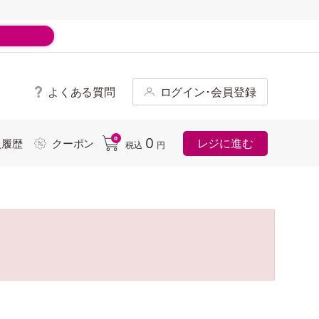
よくある質問
ログイン･会員登録
ド
0
0
レジに進む
入履歴
クーポン
税込
円