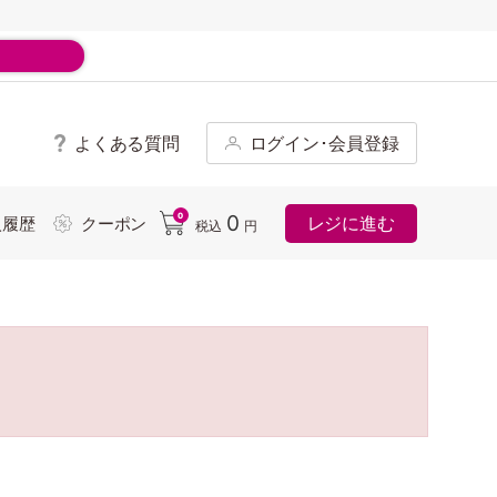
よくある質問
ログイン･会員登録
ド
0
0
レジに進む
入履歴
クーポン
税込
円