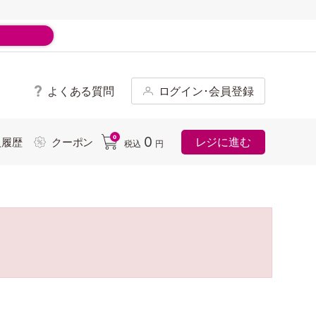
よくある質問
ログイン･会員登録
ド
0
0
レジに進む
入履歴
クーポン
税込
円