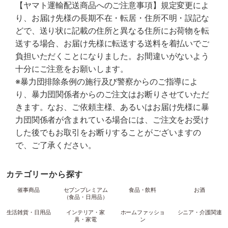
【ヤマト運輸配送商品へのご注意事項】規定変更によ
り、お届け先様の長期不在・転居・住所不明・誤記な
どで、送り状に記載の住所と異なる住所にお荷物を転
送する場合、お届け先様に転送する送料を着払いでご
負担いただくことになりました。お間違いがないよう
十分にご注意をお願いします。
※暴力団排除条例の施行及び警察からのご指導によ
り、暴力団関係者からのご注文はお断りさせていただ
きます。なお、ご依頼主様、あるいはお届け先様に暴
力団関係者が含まれている場合には、ご注文をお受け
した後でもお取引をお断りすることがございますの
で、ご了承ください。
カテゴリーから探す
催事商品
セブンプレミアム
食品・飲料
お酒
（食品・日用品）
生活雑貨・日用品
インテリア・家
ホームファッショ
シニア・介護関連
具・家電
ン