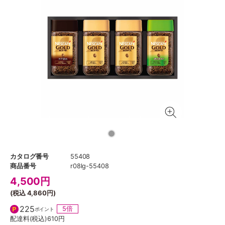
カタログ番号
55408
商品番号
r08lg-55408
4,500
円
(税込
4,860円
)
225
5倍
ポイント
配達料(税込)
610円