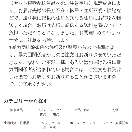
【ヤマト運輸配送商品へのご注意事項】規定変更によ
り、お届け先様の長期不在・転居・住所不明・誤記な
どで、送り状に記載の住所と異なる住所にお荷物を転
送する場合、お届け先様に転送する送料を着払いでご
負担いただくことになりました。お間違いがないよう
十分にご注意をお願いします。
※暴力団排除条例の施行及び警察からのご指導によ
り、暴力団関係者からのご注文はお断りさせていただ
きます。なお、ご依頼主様、あるいはお届け先様に暴
力団関係者が含まれている場合には、ご注文をお受け
した後でもお取引をお断りすることがございますの
で、ご了承ください。
カテゴリーから探す
催事商品
セブンプレミアム
食品・飲料
お酒
（食品・日用品）
生活雑貨・日用品
インテリア・家
ホームファッショ
シニア・介護関連
具・家電
ン