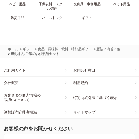
ベビー用品
子供衣料・スクー
文房具・事務用品
ペット用品
ル関連
防災用品
ハコストック
ギフト
>
>
>
ホーム
ギフト
食品・調味料・飲料・嗜好品ギフト
瓶詰／海苔／他
>
磯じまん ご飯のお供瓶詰セット
ご利用ガイド
お問合せ窓口
会社概要
利用規約
お客さまの個人情報の
特定商取引法に基づく表示
取扱いについて
酒類販売管理者標識
サイトマップ
お客様の声をお聞かせください