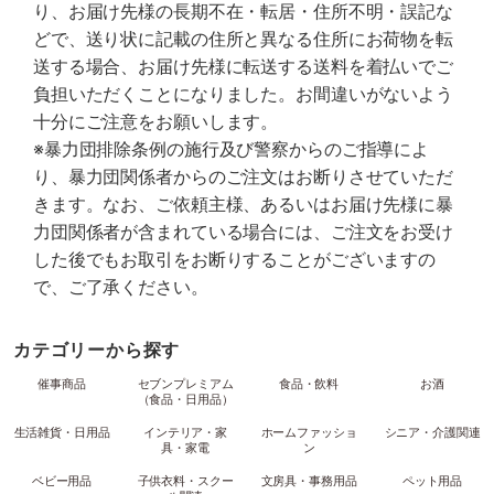
り、お届け先様の長期不在・転居・住所不明・誤記な
どで、送り状に記載の住所と異なる住所にお荷物を転
送する場合、お届け先様に転送する送料を着払いでご
負担いただくことになりました。お間違いがないよう
十分にご注意をお願いします。
※暴力団排除条例の施行及び警察からのご指導によ
り、暴力団関係者からのご注文はお断りさせていただ
きます。なお、ご依頼主様、あるいはお届け先様に暴
力団関係者が含まれている場合には、ご注文をお受け
した後でもお取引をお断りすることがございますの
で、ご了承ください。
カテゴリーから探す
催事商品
セブンプレミアム
食品・飲料
お酒
（食品・日用品）
生活雑貨・日用品
インテリア・家
ホームファッショ
シニア・介護関連
具・家電
ン
ベビー用品
子供衣料・スクー
文房具・事務用品
ペット用品