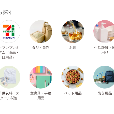
ら探す
セブンプレミ
食品・飲料
お酒
生活雑貨・
アム（食品・
用品
日用品）
子供衣料・ス
文房具・事務
ペット用品
防災用品
クール関連
用品