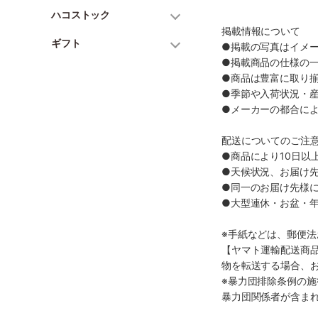
ハコストック
掲載情報について
ギフト
●掲載の写真はイメ
●掲載商品の仕様の
●商品は豊富に取り
●季節や入荷状況・
●メーカーの都合に
配送についてのご注
●商品により10日以
●天候状況、お届け
●同一のお届け先様
●大型連休・お盆・
※手紙などは、郵便
【ヤマト運輸配送商
物を転送する場合、
※暴力団排除条例の
暴力団関係者が含ま