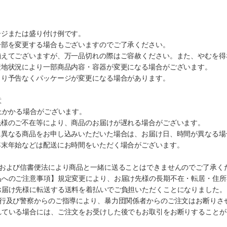
ージまたは盛り付け例です。
一部を変更する場合もございますのでご了承ください。
揃えてございますが、万一品切れの際はご容赦ください。また、やむを得
産地状況により一部商品内容・容器が変更になる場合がございます。
より予告なくパッケージが変更になる場合があります。
意
上かかる場合がございます。
先様のご不在等により、商品のお届けが遅れる場合がございます。
に異なる商品をお申し込みいただいた場合は、お届け日、時間が異なる場
年末年始などは配送にお時間をいただく場合がございます。
法および信書便法により商品と一緒に送ることはできませんのでご了承く
品へのご注意事項】規定変更により、お届け先様の長期不在・転居・住所
お届け先様に転送する送料を着払いでご負担いただくことになりました。
施行及び警察からのご指導により、暴力団関係者からのご注文はお断りさ
れている場合には、ご注文をお受けした後でもお取引をお断りすることが