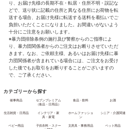
り、お届け先様の長期不在・転居・住所不明・誤記な
どで、送り状に記載の住所と異なる住所にお荷物を転
送する場合、お届け先様に転送する送料を着払いでご
負担いただくことになりました。お間違いがないよう
十分にご注意をお願いします。
※暴力団排除条例の施行及び警察からのご指導によ
り、暴力団関係者からのご注文はお断りさせていただ
きます。なお、ご依頼主様、あるいはお届け先様に暴
力団関係者が含まれている場合には、ご注文をお受け
した後でもお取引をお断りすることがございますの
で、ご了承ください。
カテゴリーから探す
催事商品
セブンプレミアム
食品・飲料
お酒
（食品・日用品）
生活雑貨・日用品
インテリア・家
ホームファッショ
シニア・介護関連
具・家電
ン
ベビー用品
子供衣料・スクー
文房具・事務用品
ペット用品