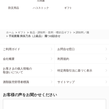
ル関連
防災用品
ハコストック
ギフト
>
>
>
ホーム
ギフト
食品・調味料・飲料・嗜好品ギフト
調味料／麺
>
手延素麺 揖保乃糸（上級品） 麺つゆ詰合せ
ご利用ガイド
お問合せ窓口
会社概要
利用規約
お客さまの個人情報の
特定商取引法に基づく表示
取扱いについて
酒類販売管理者標識
サイトマップ
お客様の声をお聞かせください