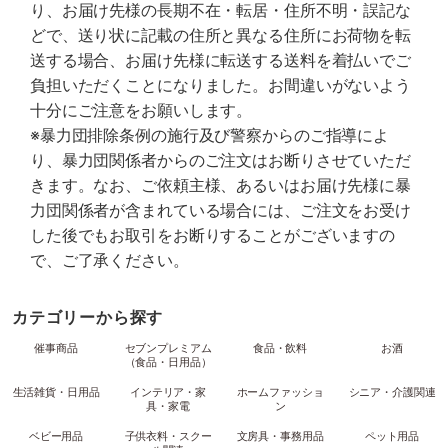
り、お届け先様の長期不在・転居・住所不明・誤記な
どで、送り状に記載の住所と異なる住所にお荷物を転
送する場合、お届け先様に転送する送料を着払いでご
負担いただくことになりました。お間違いがないよう
十分にご注意をお願いします。
※暴力団排除条例の施行及び警察からのご指導によ
り、暴力団関係者からのご注文はお断りさせていただ
きます。なお、ご依頼主様、あるいはお届け先様に暴
力団関係者が含まれている場合には、ご注文をお受け
した後でもお取引をお断りすることがございますの
で、ご了承ください。
カテゴリーから探す
催事商品
セブンプレミアム
食品・飲料
お酒
（食品・日用品）
生活雑貨・日用品
インテリア・家
ホームファッショ
シニア・介護関連
具・家電
ン
ベビー用品
子供衣料・スクー
文房具・事務用品
ペット用品