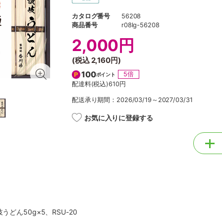
カタログ番号
56208
商品番号
r08lg-56208
2,000円
(税込
2,160円
)
100
5倍
ポイント
配達料(税込)
610円
配送承り期間：2026/03/19～2027/03/31
お気に入りに登録する
うどん50g×5、RSU-20