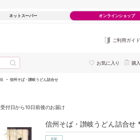
ネットスーパー
オンラインショップ
ご利用ガイ
お気に入り
購
-
麺
信州そば・讃岐うどん詰合せ
受付日から10日前後のお届け
信州そば・讃岐うどん詰合せ 