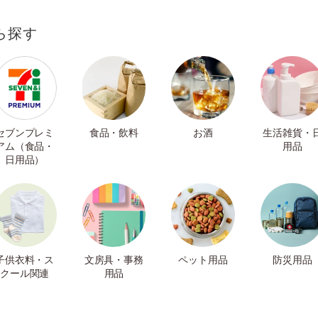
ら探す
セブンプレミ
食品・飲料
お酒
生活雑貨・
アム（食品・
用品
日用品）
子供衣料・ス
文房具・事務
ペット用品
防災用品
クール関連
用品