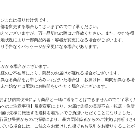
ージまたは盛り付け例です。
一部を変更する場合もございますのでご了承ください。
揃えてございますが、万一品切れの際はご容赦ください。また、やむを得
産地状況により一部商品内容・容器が変更になる場合がございます。
より予告なくパッケージが変更になる場合があります。
意
上かかる場合がございます。
先様のご不在等により、商品のお届けが遅れる場合がございます。
に異なる商品をお申し込みいただいた場合は、お届け日、時間が異なる場
年末年始などは配送にお時間をいただく場合がございます。
法および信書便法により商品と一緒に送ることはできませんのでご了承く
品へのご注意事項】規定変更により、お届け先様の長期不在・転居・住所
お届け先様に転送する送料を着払いでご負担いただくことになりました。
施行及び警察からのご指導により、暴力団関係者からのご注文はお断りさ
れている場合には、ご注文をお受けした後でもお取引をお断りすることが