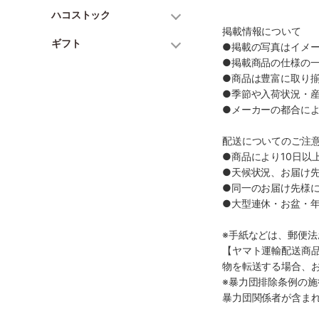
ハコストック
掲載情報について
ギフト
●掲載の写真はイメ
●掲載商品の仕様の
●商品は豊富に取り
●季節や入荷状況・
●メーカーの都合に
配送についてのご注
●商品により10日以
●天候状況、お届け
●同一のお届け先様
●大型連休・お盆・
※手紙などは、郵便
【ヤマト運輸配送商
物を転送する場合、
※暴力団排除条例の
暴力団関係者が含ま