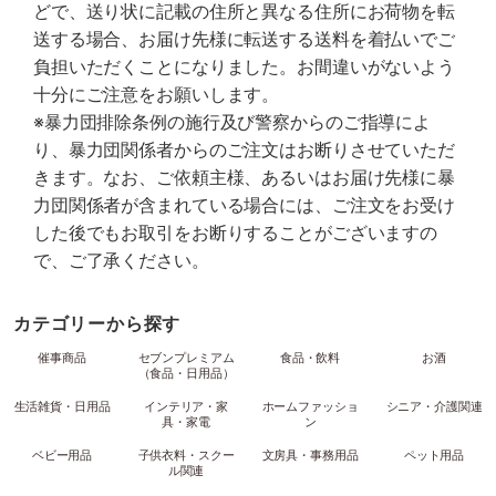
どで、送り状に記載の住所と異なる住所にお荷物を転
送する場合、お届け先様に転送する送料を着払いでご
負担いただくことになりました。お間違いがないよう
十分にご注意をお願いします。
※暴力団排除条例の施行及び警察からのご指導によ
り、暴力団関係者からのご注文はお断りさせていただ
きます。なお、ご依頼主様、あるいはお届け先様に暴
力団関係者が含まれている場合には、ご注文をお受け
した後でもお取引をお断りすることがございますの
で、ご了承ください。
カテゴリーから探す
催事商品
セブンプレミアム
食品・飲料
お酒
（食品・日用品）
生活雑貨・日用品
インテリア・家
ホームファッショ
シニア・介護関連
具・家電
ン
ベビー用品
子供衣料・スクー
文房具・事務用品
ペット用品
ル関連